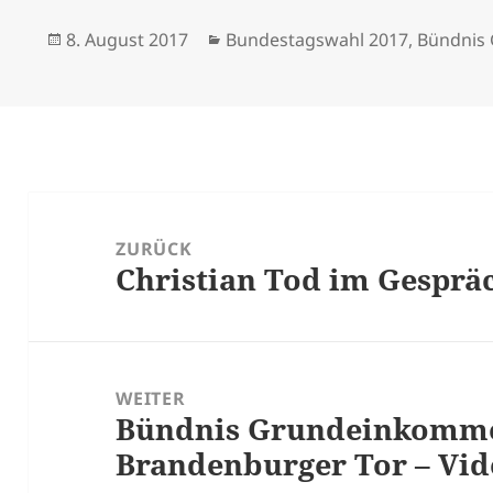
Veröffentlicht
Kategorien
8. August 2017
Bundestagswahl 2017
,
Bündnis
am
Beitrags-
Navigation
ZURÜCK
Christian Tod im Gespr
Vorheriger
Beitrag:
WEITER
Bündnis Grundeinkomm
Nächster
Brandenburger Tor – Vid
Beitrag: