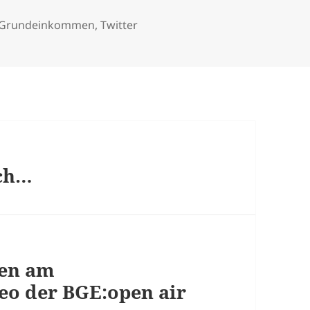
 Grundeinkommen
,
Twitter
äch…
en am
eo der BGE:open air