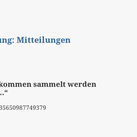
gung: Mitteilungen
inkommen sammelt werden
…“
4335650987749379