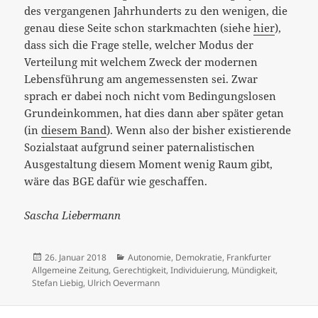
des vergangenen Jahrhunderts zu den wenigen, die
genau diese Seite schon starkmachten (siehe
hier
),
dass sich die Frage stelle, welcher Modus der
Verteilung mit welchem Zweck der modernen
Lebensführung am angemessensten sei. Zwar
sprach er dabei noch nicht vom Bedingungslosen
Grundeinkommen, hat dies dann aber später getan
(in
diesem Band
). Wenn also der bisher existierende
Sozialstaat aufgrund seiner paternalistischen
Ausgestaltung diesem Moment wenig Raum gibt,
wäre das BGE dafür wie geschaffen.
Sascha Liebermann
Veröffentlicht
Kategorien
26. Januar 2018
Autonomie
,
Demokratie
,
Frankfurter
am
Allgemeine Zeitung
,
Gerechtigkeit
,
Individuierung
,
Mündigkeit
,
Stefan Liebig
,
Ulrich Oevermann
Beitrags-