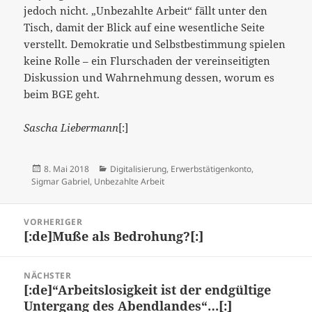
jedoch nicht. „Unbezahlte Arbeit“ fällt unter den
Tisch, damit der Blick auf eine wesentliche Seite
verstellt. Demokratie und Selbstbestimmung spielen
keine Rolle – ein Flurschaden der vereinseitigten
Diskussion und Wahrnehmung dessen, worum es
beim BGE geht.
Sascha Liebermann
[:]
Veröffentlicht
Kategorien
8. Mai 2018
Digitalisierung
,
Erwerbstätigenkonto
,
am
Sigmar Gabriel
,
Unbezahlte Arbeit
Beitragsnavigation
VORHERIGER
[:de]Muße als Bedrohung?[:]
Vorheriger
Beitrag:
NÄCHSTER
[:de]“Arbeitslosigkeit ist der endgültige
Nächster
Untergang des Abendlandes“…[:]
Beitrag: