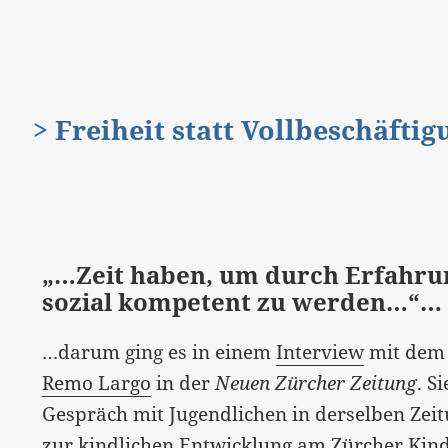
> Freiheit statt Vollbeschäfti
„…Zeit haben, um durch Erfahrun
sozial kompetent zu werden…“…
…darum ging es in einem
Interview
mit dem 
Remo Largo
in der
Neuen Zürcher Zeitung
. S
Gespräch mit Jugendlichen in derselben Zei
zur kindlichen Entwicklung am Zürcher Kind