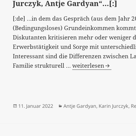
Jurczyk, Antje Gardyan“…[:]
[:de] …in dem das Gespräch (aus dem Jahr 20
(Bedingungsloses) Grundeinkommen kommt, s
Diskutanten kritisieren mehr oder weniger d
Erwerbstätigkeit und Sorge mit unterschiedl
Interessant sind die Differenzen zwischen L
[:de]“Perfekt
Familie strukturell …
weiterlesen
unperfekt.
Ein
Abend
mit
Veröffentlicht
Kategorien
11. Januar 2022
Antje Gardyan
,
Karin Jurczyk
,
R
Remo
am
Largo,
Karin