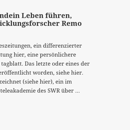
endein Leben führen,
wicklungsforscher Remo
szeitungen, ein differenzierter
tung hier, eine persönlichere
tagblatt. Das letzte oder eines der
eröffentlicht worden, siehe hier.
ichnet (siehe hier), ein im
[:de]“Der
r teleakademie des SWR über …
Mensch
kann
nicht
irgendein