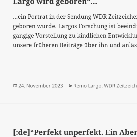
Largo wird geboren“…
…ein Porträt in der Sendung WDR Zeitzeiche
geboren wurde. Largos Forschung ist beeind
gängige Vorstellung zu kindlichen Entwicklu
unsere früheren Beiträge über ihn und anläs
Veröffentlicht
Kategorien
24. November 2023
Remo Largo
,
WDR Zeitzeic
am
[:de]“Perfekt unperfekt. Ein Ab