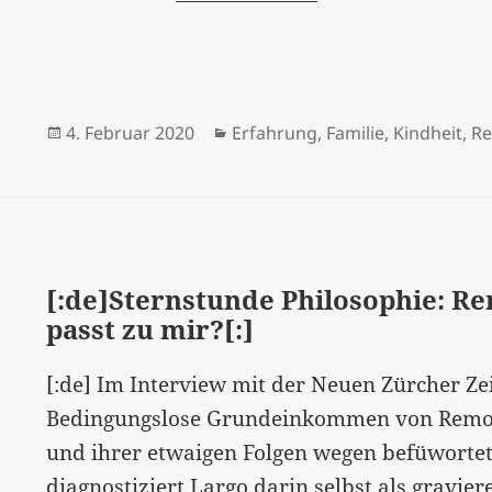
Largo:
Das
«Burn-
out»
Veröffentlicht
Kategorien
4. Februar 2020
Erfahrung
,
Familie
,
Kindheit
,
Re
ist
am
jetzt
bei
den
Kindern
[:de]Sternstunde Philosophie: R
passt zu mir?[:]
angekommen“…
[:]
[:de] Im Interview mit der Neuen Zürcher Ze
Bedingungslose Grundeinkommen von Remo L
und ihrer etwaigen Folgen wegen befüwortet
diagnostiziert Largo darin selbst als gravi