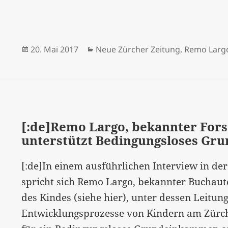
Veröffentlicht
Kategorien
20. Mai 2017
Neue Zürcher Zeitung
,
Remo Larg
am
[:de]Remo Largo, bekannter Fors
unterstützt Bedingungsloses Gr
[:de]In einem ausführlichen Interview in de
spricht sich Remo Largo, bekannter Buchau
des Kindes (siehe hier), unter dessen Leitun
Entwicklungsprozesse von Kindern am Zürch