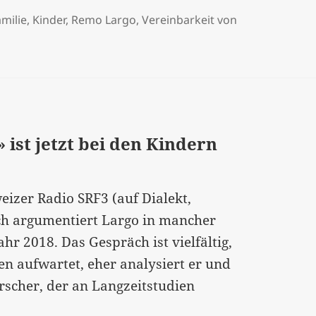
Leben
amilie
,
Kinder
,
Remo Largo
,
Vereinbarkeit von
führen,
sondern
nur
sein
eigenes“
 ist jetzt bei den Kindern
–
Entwicklungsforsc
Remo
izer Radio SRF3 (auf Dialekt,
Largo
ch argumentiert Largo in mancher
ist
hr 2018. Das Gespräch ist vielfältig,
verstorben…
en aufwartet, eher analysiert er und
[:]
orscher, der an Langzeitstudien