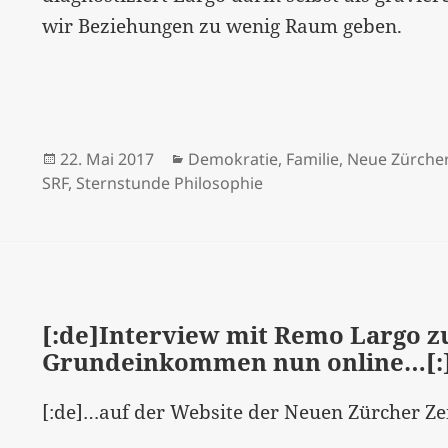
wir Beziehungen zu wenig Raum geben.
Veröffentlicht
Kategorien
22. Mai 2017
Demokratie
,
Familie
,
Neue Zürcher
am
SRF
,
Sternstunde Philosophie
[:de]Interview mit Remo Largo 
Grundeinkommen nun online…[:
[:de]…auf der Website der Neuen Zürcher Zei