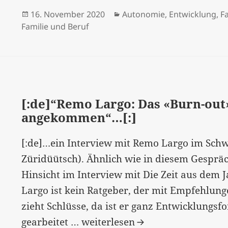
Veröffentlicht
Kategorien
16. November 2020
Autonomie
,
Entwicklung
,
F
am
Familie und Beruf
[:de]“Remo Largo: Das «Burn-out»
angekommen“…[:]
[:de]…ein Interview mit Remo Largo im Schwe
Züridüütsch). Ähnlich wie in diesem Gesprä
Hinsicht im Interview mit Die Zeit aus dem Ja
Largo ist kein Ratgeber, der mit Empfehlung
zieht Schlüsse, da ist er ganz Entwicklungsf
[:de]“Remo
gearbeitet …
weiterlesen