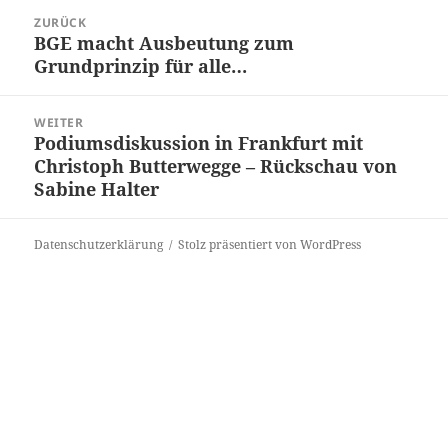
Beitrags-
ZURÜCK
Navigation
BGE macht Ausbeutung zum
Vorheriger
Grundprinzip für alle…
Beitrag:
WEITER
Podiumsdiskussion in Frankfurt mit
Nächster
Christoph Butterwegge – Rückschau von
Beitrag:
Sabine Halter
Datenschutzerklärung
Stolz präsentiert von WordPress