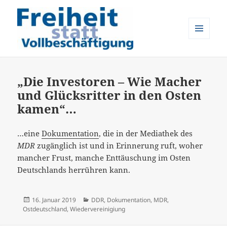
MENÜ
UND
Freiheit statt Vollbeschäftigung
WIDGETS
„Die Investoren – Wie Macher
und Glücksritter in den Osten
kamen“…
…eine
Dokumentation
, die in der Mediathek des
MDR
zugänglich ist und in Erinnerung ruft, woher
mancher Frust, manche Enttäuschung im Osten
Deutschlands herrühren kann.
Veröffentlicht
Kategorien
16. Januar 2019
DDR
,
Dokumentation
,
MDR
,
am
Ostdeutschland
,
Wiedervereinigiung