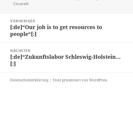
am
Ciccarelli
Beitragsnavigation
VORHERIGER
[:de]“Our job is to get resources to
Vorheriger
people“[:]
Beitrag:
NÄCHSTER
[:de]“Zukunftslabor Schleswig-Holstein…
Nächster
[:]
Beitrag:
Datenschutzerklärung
Stolz präsentiert von WordPress