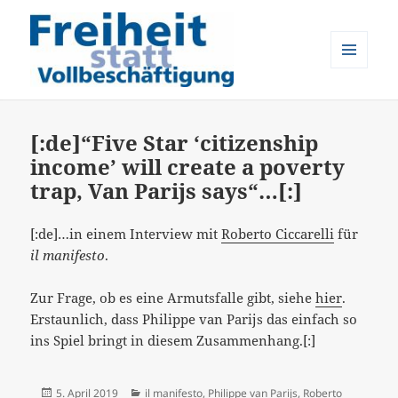
MENÜ
UND
Freiheit statt Vollbeschäftigung
WIDGETS
[:de]“Five Star ‘citizenship
income’ will create a poverty
trap, Van Parijs says“…[:]
[:de]…in einem Interview mit
Roberto Ciccarelli
für
il manifesto
.
Zur Frage, ob es eine Armutsfalle gibt, siehe
hier
.
Erstaunlich, dass Philippe van Parijs das einfach so
ins Spiel bringt in diesem Zusammenhang.[:]
Veröffentlicht
Kategorien
5. April 2019
il manifesto
,
Philippe van Parijs
,
Roberto