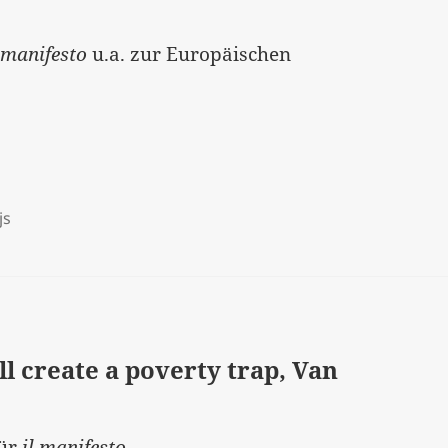
l manifesto
u.a. zur Europäischen
js
ll create a poverty trap, Van
ür
il manifesto
.