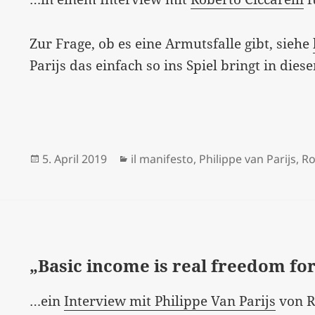
Zur Frage, ob es eine Armutsfalle gibt, siehe
Parijs das einfach so ins Spiel bringt in d
Veröffentlicht
Kategorien
5. April 2019
il manifesto
,
Philippe van Parijs
,
Ro
am
„Basic income is real freedom for
…ein
Interview mit Philippe Van Parijs
von R