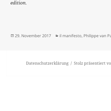
edition
.
Veröffentlicht
Kategorien
29. November 2017
il manifesto
,
Philippe van Pa
am
Datenschutzerklärung
Stolz präsentiert 