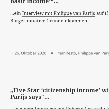
basic income’“…
…ein
Interview mit Philippe van Parijs
auf
i
Bürgerinitiative Grundeinkommen.
Veröffentlicht
Kategorien
26. Oktober 2020
il manifesto
,
Philippe van Pari
am
„Five Star ‘citizenship income’ wi
Parijs says“…
…in einem Interview mit
Roberto Ciccarelli
f