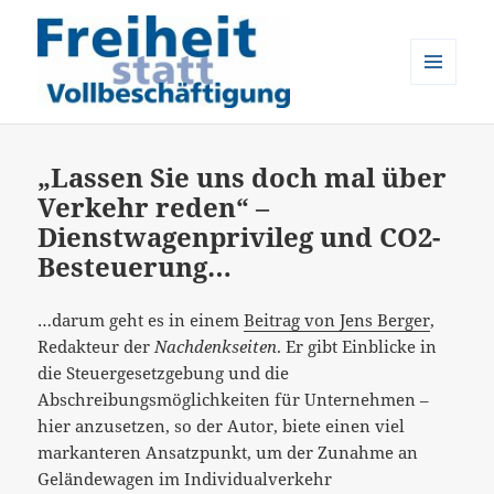
MENÜ
UND
Freiheit statt Vollbeschäftigung
WIDGETS
„Lassen Sie uns doch mal über
Verkehr reden“ –
Dienstwagenprivileg und CO2-
Besteuerung…
…darum geht es in einem
Beitrag von Jens Berger
,
Redakteur der
Nachdenkseiten
. Er gibt Einblicke in
die Steuergesetzgebung und die
Abschreibungsmöglichkeiten für Unternehmen –
hier anzusetzen, so der Autor, biete einen viel
markanteren Ansatzpunkt, um der Zunahme an
Geländewagen im Individualverkehr