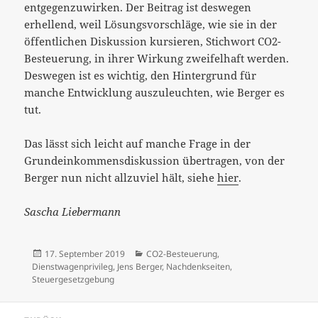
entgegenzuwirken. Der Beitrag ist deswegen
erhellend, weil Lösungsvorschläge, wie sie in der
öffentlichen Diskussion kursieren, Stichwort CO2-
Besteuerung, in ihrer Wirkung zweifelhaft werden.
Deswegen ist es wichtig, den Hintergrund für
manche Entwicklung auszuleuchten, wie Berger es
tut.
Das lässt sich leicht auf manche Frage in der
Grundeinkommensdiskussion übertragen, von der
Berger nun nicht allzuviel hält, siehe
hier
.
Sascha Liebermann
Veröffentlicht
Kategorien
17. September 2019
CO2-Besteuerung
,
am
Dienstwagenprivileg
,
Jens Berger
,
Nachdenkseiten
,
Steuergesetzgebung
Beitrags-