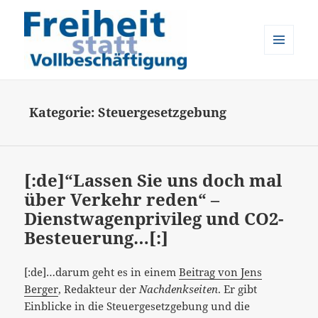
MENÜ
UND
Freiheit statt Vollbeschäftigung
WIDGETS
Kategorie:
Steuergesetzgebung
[:de]“Lassen Sie uns doch mal
über Verkehr reden“ –
Dienstwagenprivileg und CO2-
Besteuerung…[:]
[:de]…darum geht es in einem
Beitrag von Jens
Berger
, Redakteur der
Nachdenkseiten
. Er gibt
Einblicke in die Steuergesetzgebung und die