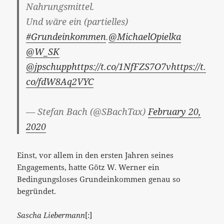
Nahrungsmittel.
Und wäre ein (partielles)
#Grundeinkommen
.
@MichaelOpielka
@W_SK
@jpschupp
https://t.co/1NfFZS7O7v
https://t.
co/fdW8Aq2VYC
— Stefan Bach (@SBachTax)
February 20,
2020
Einst, vor allem in den ersten Jahren seines
Engagements, hatte Götz W. Werner ein
Bedingungsloses Grundeinkommen genau so
begründet.
Sascha Liebermann
[:]