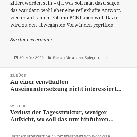
zitiert worden sein – tja, was soll man dazu sagen,
das war dann wohl eher eine reflexhafte Antwort,
weil er auf keinen Fall ein BGE haben will. Dazu
wird zu den abwegigsten Vorwänden gegriffen.
Sascha Liebermann
Veröffentlicht
Kategorien
30. März 2020
Florian Diekmann
,
Spiegel online
am
Beitrags-
ZURÜCK
Navigation
An einer ernsthaften
Vorheriger
Auseinandersetzung nicht interessiert…
Beitrag:
WEITER
Verlust der Tagesstruktur, weniger
Nächster
Aufsicht, wo soll das nur hinführen…
Beitrag:
Datenschutzerklärung
Stolz präsentiert von WordPress