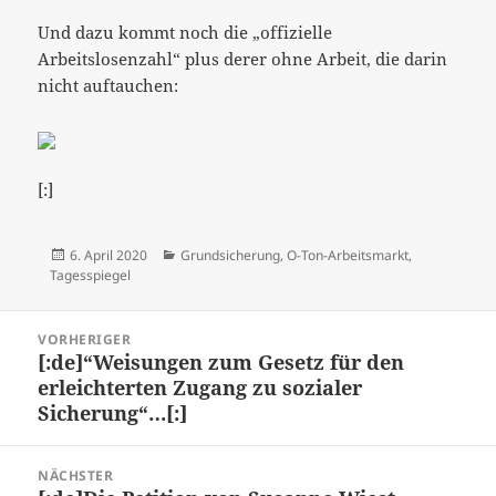
Und dazu kommt noch die „offizielle
Arbeitslosenzahl“ plus derer ohne Arbeit, die darin
nicht auftauchen:
[:]
Veröffentlicht
Kategorien
6. April 2020
Grundsicherung
,
O-Ton-Arbeitsmarkt
,
am
Tagesspiegel
Beitragsnavigation
VORHERIGER
[:de]“Weisungen zum Gesetz für den
Vorheriger
erleichterten Zugang zu sozialer
Beitrag:
Sicherung“…[:]
NÄCHSTER