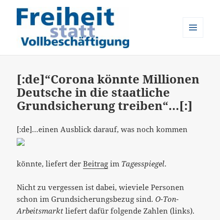
MENÜ
UND
Freiheit statt Vollbeschäftigung
WIDGETS
[:de]“Corona könnte Millionen
Deutsche in die staatliche
Grundsicherung treiben“…[:]
[:de]
…einen Ausblick darauf, was noch kommen
könnte, liefert der
Beitrag
im
Tagesspiegel
.
Nicht zu vergessen ist dabei, wieviele Personen
schon im Grundsicherungsbezug sind.
O-Ton-
Arbeitsmarkt
liefert dafür folgende Zahlen (links).