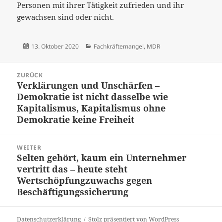
Personen mit ihrer Tätigkeit zufrieden und ihr
gewachsen sind oder nicht.
Veröffentlicht
Kategorien
13. Oktober 2020
Fachkräftemangel
,
MDR
am
Beitrags-
ZURÜCK
Navigation
Verklärungen und Unschärfen –
Vorheriger
Demokratie ist nicht dasselbe wie
Beitrag:
Kapitalismus, Kapitalismus ohne
Demokratie keine Freiheit
WEITER
Selten gehört, kaum ein Unternehmer
Nächster
vertritt das – heute steht
Beitrag:
Wertschöpfungzuwachs gegen
Beschäftigungssicherung
Datenschutzerklärung
Stolz präsentiert von WordPress