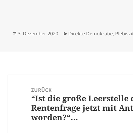
Veröffentlicht
Kategorien
3. Dezember 2020
Direkte Demokratie
,
Plebiszi
am
Beitrags-
Navigation
ZURÜCK
“Ist die große Leerstelle
Vorheriger
Rentenfrage jetzt mit An
Beitrag:
worden?“…