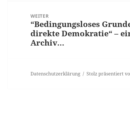
WEITER
“Bedingungsloses Grun
Nächster
direkte Demokratie“ – ei
Beitrag:
Archiv…
Datenschutzerklärung
Stolz präsentiert 