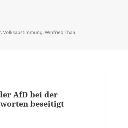
t
,
Volksabstimmung
,
Winfried Thaa
 der AfD bei der
tworten beseitigt