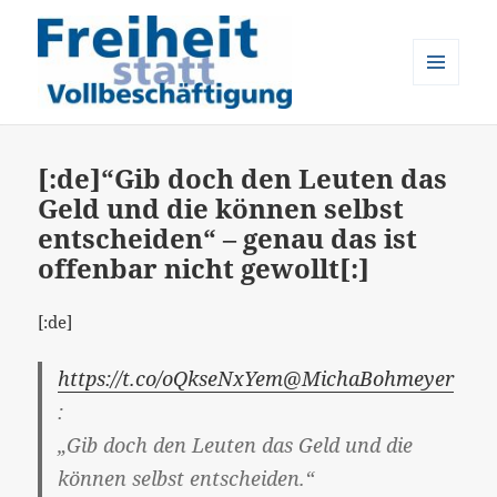
MENÜ
UND
Freiheit statt Vollbeschäftigung
WIDGETS
[:de]“Gib doch den Leuten das
Geld und die können selbst
entscheiden“ – genau das ist
offenbar nicht gewollt[:]
[:de]
https://t.co/oQkseNxYem
@MichaBohmeyer
:
„Gib doch den Leuten das Geld und die
können selbst entscheiden.“