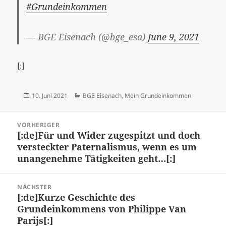
#Grundeinkommen
— BGE Eisenach (@bge_esa)
June 9, 2021
[:]
Veröffentlicht
Kategorien
10. Juni 2021
BGE Eisenach
,
Mein Grundeinkommen
am
Beitragsnavigation
VORHERIGER
[:de]Für und Wider zugespitzt und doch
Vorheriger
versteckter Paternalismus, wenn es um
Beitrag:
unangenehme Tätigkeiten geht…[:]
NÄCHSTER
[:de]Kurze Geschichte des
Nächster
Grundeinkommens von Philippe Van
Beitrag:
Parijs[:]