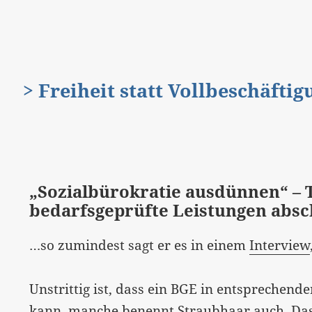
> Freiheit statt Vollbeschäfti
„Sozialbürokratie ausdünnen“ – 
bedarfsgeprüfte Leistungen abs
…so zumindest sagt er es in einem
Interview
Unstrittig ist, dass ein BGE in entsprechend
kann, manche benennt Straubhaar auch. Da