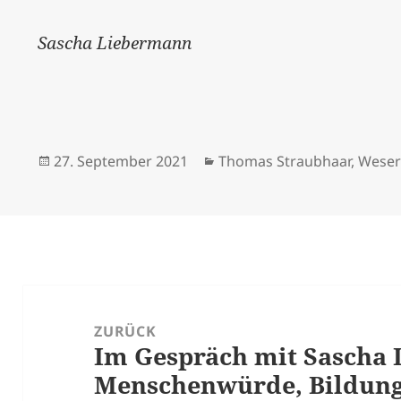
Sascha Liebermann
Veröffentlicht
Kategorien
27. September 2021
Thomas Straubhaar
,
Weser
am
Beitrags-
Navigation
ZURÜCK
Im Gespräch mit Sascha
Vorheriger
Menschenwürde, Bildung
Beitrag: