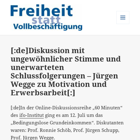
MENÜ
UND
Freiheit statt Vollbeschäftigung
WIDGETS
[:de]Diskussion mit
ungewöhnlicher Stimme und
unerwarteten
Schlussfolgerungen – Jürgen
Wegge zu Motivation und
Erwerbsarbeit[:]
[:de]In der Online-Diskussionsreihe „60 Minuten“
des
ifo-Institut
ging es am 12. Juli um das
„Bedingungslose Grundeinkommen“. Diskutanten
waren: Prof. Ronnie Schöb, Prof. Jürgen Schupp,
Prof. Jürgen Wegge.