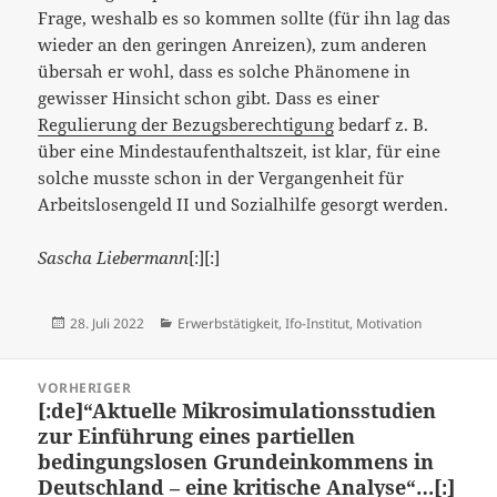
Frage, weshalb es so kommen sollte (für ihn lag das
wieder an den geringen Anreizen), zum anderen
übersah er wohl, dass es solche Phänomene in
gewisser Hinsicht schon gibt. Dass es einer
Regulierung der Bezugsberechtigung
bedarf z. B.
über eine Mindestaufenthaltszeit, ist klar, für eine
solche musste schon in der Vergangenheit für
Arbeitslosengeld II und Sozialhilfe gesorgt werden.
Sascha Liebermann
[:][:]
Veröffentlicht
Kategorien
28. Juli 2022
Erwerbstätigkeit
,
Ifo-Institut
,
Motivation
am
Beitragsnavigation
VORHERIGER
[:de]“Aktuelle Mikrosimulationsstudien
Vorheriger
zur Einführung eines partiellen
Beitrag:
bedingungslosen Grundeinkommens in
Deutschland – eine kritische Analyse​“…[:]