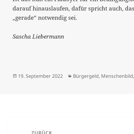
darauf hinauslaufen, dafür spricht auch, da
„gerade“ notwendig sei.
Sascha Liebermann
Veröffentlicht
Kategorien
19. September 2022
Bürgergeld
,
Menschenbild
am
Beitrags-
Navigation
ZURÜCK