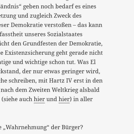
tändnis“ geben noch bedarf es eines
etzung und zugleich Zweck des
ieser Demokratie verstoßen – das kann
fasstheit unseres Sozialstaates
sicht den Grundfesten der Demokratie,
te Existenzsicherung geht gerade nicht
htige und wichtige schon tut. Was El
ückstand, der nur etwas geringer wird,
che schreiben, mit Hartz IV erst in den
n nach dem Zweiten Weltkrieg alsbald
z
(siehe auch
hier
und
hier
) in aller
ine „Wahrnehmung“ der Bürger?