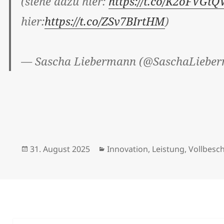
(siehe dazu hier:
https://t.co/K2oFVG
hier:
https://t.co/ZSv7BIrtHM
)
— Sascha Liebermann (@SaschaLiebe
Veröffentlicht
Kategorien
31. August 2025
Innovation
,
Leistung
,
Vollbesc
am