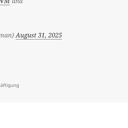
tQWM
und
rman)
August 31, 2025
häftigung