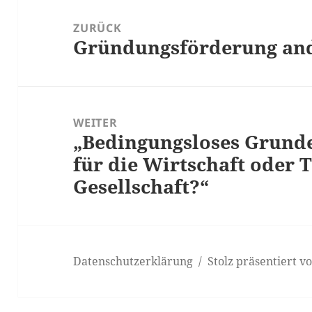
Beitrags-
Navigation
ZURÜCK
Gründungsförderung and
Vorheriger
Beitrag:
WEITER
„Bedingungsloses Grund
Nächster
für die Wirtschaft oder 
Beitrag:
Gesellschaft?“
Datenschutzerklärung
Stolz präsentiert 