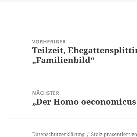
Beitragsnavigation
VORHERIGER
Teilzeit, Ehegattensplitt
Vorheriger
„Familienbild“
Beitrag:
NÄCHSTER
„Der Homo oeconomicus
Nächster
Beitrag:
Datenschutzerklärung
Stolz präsentiert 