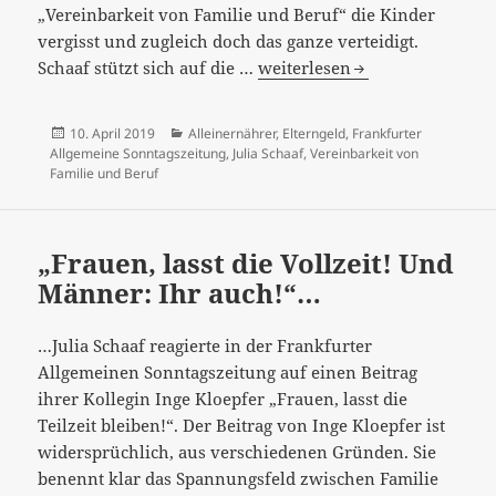
„Vereinbarkeit von Familie und Beruf“ die Kinder
vergisst und zugleich doch das ganze verteidigt.
“Wenn
Schaaf stützt sich auf die …
weiterlesen
Kinder
auf
Veröffentlicht
Kategorien
10. April 2019
Alleinernährer
,
Elterngeld
,
Frankfurter
der
am
Allgemeine Sonntagszeitung
,
Julia Schaaf
,
Vereinbarkeit von
Strecke
Familie und Beruf
bleiben“
–
vereinbare
„Frauen, lasst die Vollzeit! Und
Nicht-
Männer: Ihr auch!“…
Vereinbarkeit
von
…Julia Schaaf reagierte in der Frankfurter
Familie
Allgemeinen Sonntagszeitung auf einen Beitrag
und
ihrer Kollegin Inge Kloepfer „Frauen, lasst die
Beruf?
Teilzeit bleiben!“. Der Beitrag von Inge Kloepfer ist
widersprüchlich, aus verschiedenen Gründen. Sie
benennt klar das Spannungsfeld zwischen Familie