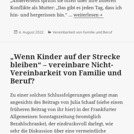
„Andererseits spricht sie offen über ihre inneren
Konflikte als Mutter: „Das gibt es jeden Tag, dass ich
“…
hin- und hergerissen bin.“ …
weiterlesen
innere
Konflikte…“
Veröffentlicht
Kategorien
4. August 2022
Vereinbarkeit von Familie und Beruf
statt
am
schönfärberische
Formeln…
„Wenn Kinder auf der Strecke
bleiben“ – vereinbare Nicht-
Vereinbarkeit von Familie und
Beruf?
Zu einer solchen Schlussfolgerungen gelangt man
angesichts des Beitrags von Julia Schaaf (siehe einen
früheren Beitrag von ihr hier) in der Frankfurter
Allgemeinen Sonntagszeitung (womöglich
Bezahlschranke), der eindrucksvoll darlegt, wie
sehr die Diskussion über eine vermeintliche