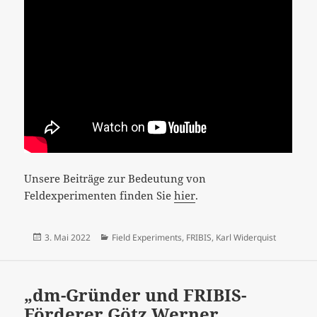
Unsere Beiträge zur Bedeutung von
Feldexperimenten finden Sie
hier
.
Veröffentlicht
Kategorien
3. Mai 2022
Field Experiments
,
FRIBIS
,
Karl Widerquist
am
„dm-Gründer und FRIBIS-
Förderer Götz Werner