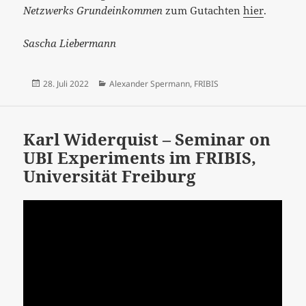
Netzwerks Grundeinkommen
zum Gutachten
hier
.
Sascha Liebermann
Veröffentlicht
Kategorien
28. Juli 2022
Alexander Spermann
,
FRIBIS
am
Karl Widerquist – Seminar on
UBI Experiments im FRIBIS,
Universität Freiburg