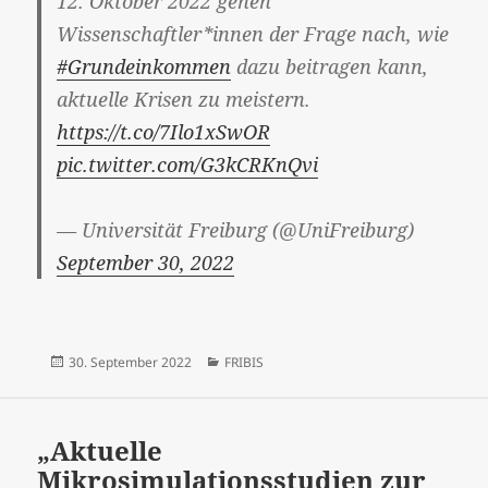
12. Oktober 2022 gehen
Wissenschaftler*innen der Frage nach, wie
#Grundeinkommen
dazu beitragen kann,
aktuelle Krisen zu meistern.
https://t.co/7Ilo1xSwOR
pic.twitter.com/G3kCRKnQvi
— Universität Freiburg (@UniFreiburg)
September 30, 2022
Veröffentlicht
Kategorien
30. September 2022
FRIBIS
am
„Aktuelle
Mikrosimulationsstudien zur