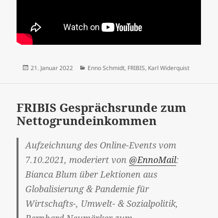
Veröffentlicht
Kategorien
21. Januar 2022
Enno Schmidt
,
FRIBIS
,
Karl Widerquist
am
FRIBIS Gesprächsrunde zum
Nettogrundeinkommen
Aufzeichnung des Online-Events vom
7.10.2021, moderiert von
@EnnoMail
:
Bianca Blum über Lektionen aus
Globalisierung & Pandemie für
Wirtschafts-, Umwelt- & Sozialpolitik,
Bernhard Neumärker zum