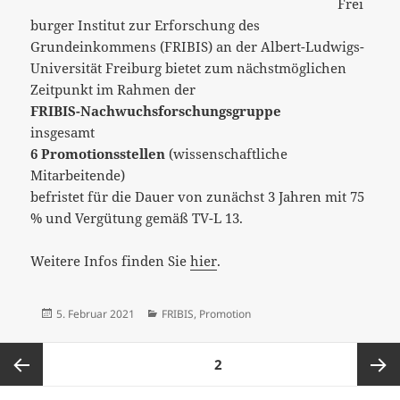
Frei
burger Institut zur Erforschung des
Grundeinkommens (FRIBIS) an der Albert-Ludwigs-
Universität Freiburg bietet zum nächstmöglichen
Zeitpunkt im Rahmen der
FRIBIS-Nachwuchsforschungsgruppe
insgesamt
6 Promotionsstellen
(wissenschaftliche
Mitarbeitende)
befristet für die Dauer von zunächst 3 Jahren mit 75
% und Vergütung gemäß TV-L 13.
Weitere Infos finden Sie
hier
.
Veröffentlicht
Kategorien
5. Februar 2021
FRIBIS
,
Promotion
am
Seitennummerierung
SEITE
2
der
Beiträge