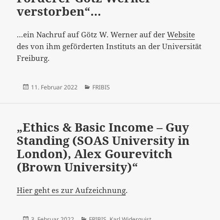
verstorben“…
…ein Nachruf auf Götz W. Werner auf der
Website
des von ihm geförderten Instituts an der Universität
Freiburg.
Veröffentlicht
Kategorien
11. Februar 2022
FRIBIS
am
„Ethics & Basic Income – Guy
Standing (SOAS University in
London), Alex Gourevitch
(Brown University)“
Hier geht es zur Aufzeichnung
.
Veröffentlicht
Kategorien
3. Februar 2022
FRIBIS
,
Karl Widerquist