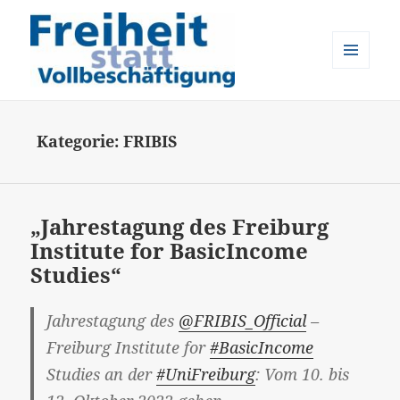
MENÜ
UND
Freiheit statt Vollbeschäftigung
WIDGETS
Kategorie:
FRIBIS
„Jahrestagung des Freiburg
Institute for BasicIncome
Studies“
Jahrestagung des
@FRIBIS_Official
–
Freiburg Institute for
#BasicIncome
Studies an der
#UniFreiburg
: Vom 10. bis