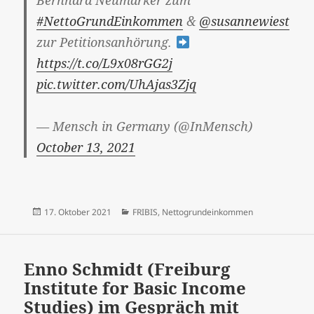
#NettoGrundEinkommen
&
@susannewiest
zur Petitionsanhörung.
https://t.co/L9x08rGG2j
pic.twitter.com/UhAjas3Zjq
— Mensch in Germany (@InMensch)
October 13, 2021
Veröffentlicht
Kategorien
17. Oktober 2021
FRIBIS
,
Nettogrundeinkommen
am
Enno Schmidt (Freiburg
Institute for Basic Income
Studies) im Gespräch mit