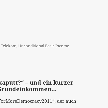
gssorgenfraktion oder einfach widersprüchlich?[:]
,
Telekom
,
Unconditional Basic Income
kaputt?“ – und ein kurzer
e Grundeinkommen…
„ForMoreDemocracy2011“, der auch