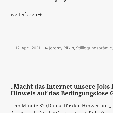
[:de]Jeremy Rifkin – Mitglied der Stilllegun
weiterlesen
Veröffentlicht
Kategorien
12. April 2021
Jeremy Rifkin
,
Stilllegungsprämie
am
„Macht das Internet unsere Jobs 
Hinweis auf das Bedingungslos
…ab Minute 52 (Danke für den Hinweis an 