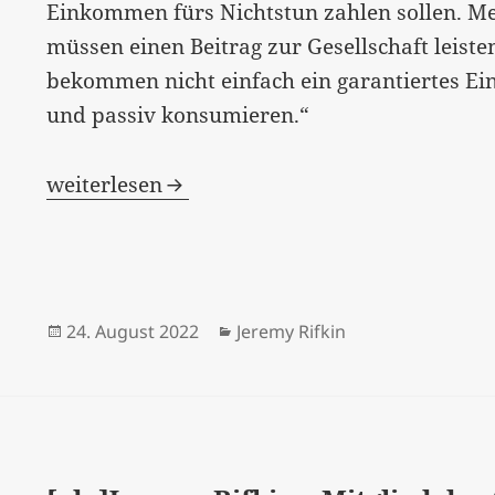
Einkommen fürs Nichtstun zahlen sollen. Me
müssen einen Beitrag zur Gesellschaft leis
bekommen nicht einfach ein garantiertes E
und passiv konsumieren.“
[:de]Jeremy Rifkin für ein Bedingungsloses
weiterlesen
Veröffentlicht
Kategorien
24. August 2022
Jeremy Rifkin
am