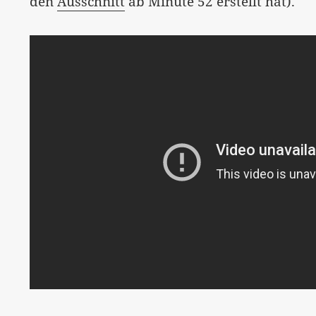
den
Ausschnitt
ab Minute 52 erstellt hat).