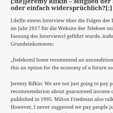
[:de]Jeremy Rifkin – Mitglied der
oder einfach widersprüchlich?[:]
[:de]In einem Interview über die Folgen der D
im Jahr 2017 für die Website der
Telekom
mi
Fassung des Interviews) geführt wurde, äuß
Grundeinkommen:
„[telekom] Some recommend an unconditional
this an option for the economy of a future so
Jeremy Rifkin: We are not just going to pay 
recommendation about guaranteed income 
published in 1995. Milton Friedman also tal
However, I never suggested we pay people ju