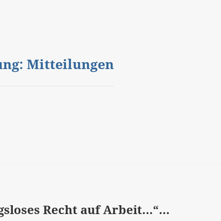
gung: Mitteilungen
gsloses Recht auf Arbeit…“…