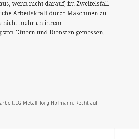
s, wenn nicht darauf, im Zweifelsfall
hliche Arbeitskraft durch Maschinen zu
e nicht mehr an ihrem
ng von Gütern und Diensten gemessen,
t auf Arbeit…“…[:]
arbeit
,
IG Metall
,
Jörg Hofmann
,
Recht auf