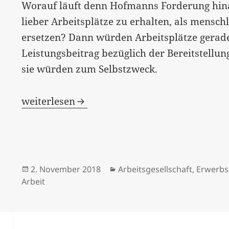
Worauf läuft denn Hofmanns Forderung hinau
lieber Arbeitsplätze zu erhalten, als mensc
ersetzen? Dann würden Arbeitsplätze gerad
Leistungsbeitrag bezüglich der Bereitstellu
sie würden zum Selbstzweck.
[:de]“…wir fordern ein bedingungsloses Rech
weiterlesen
Veröffentlicht
Kategorien
2. November 2018
Arbeitsgesellschaft
,
Erwerbs
am
Arbeit