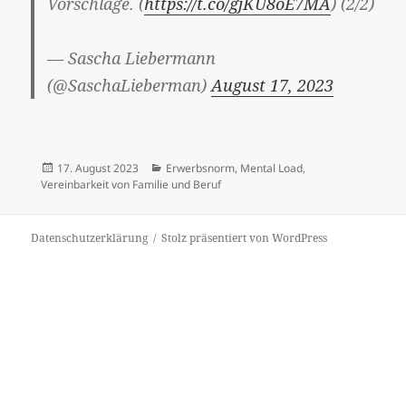
Vorschläge. (
https://t.co/gjKU8oE7MA
) (2/2)
— Sascha Liebermann
(@SaschaLieberman)
August 17, 2023
Veröffentlicht
Kategorien
17. August 2023
Erwerbsnorm
,
Mental Load
,
am
Vereinbarkeit von Familie und Beruf
Datenschutzerklärung
Stolz präsentiert von WordPress