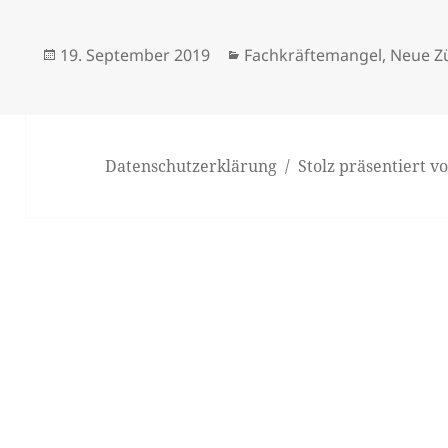
Veröffentlicht
Kategorien
19. September 2019
Fachkräftemangel
,
Neue Z
am
Datenschutzerklärung
Stolz präsentiert 