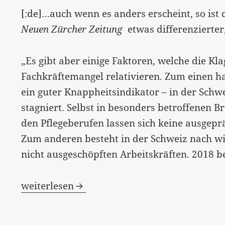
[:de]…auch wenn es anders erscheint, so ist 
Neuen Zürcher Zeitung
etwas differenzierter,
„Es gibt aber einige Faktoren, welche die K
Fachkräftemangel relativieren. Zum einen h
ein guter Knappheitsindikator – in der Schw
stagniert. Selbst in besonders betroffenen
den Pflegeberufen lassen sich keine ausgepr
Zum anderen besteht in der Schweiz nach wie
nicht ausgeschöpften Arbeitskräften. 2018 be
[:de]“Europa sucht händeringend Fachkräfte
weiterlesen