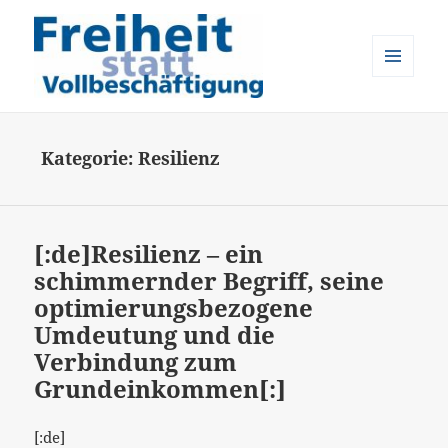
MENÜ
UND
Freiheit statt Vollbeschäftigung
WIDGETS
Kategorie:
Resilienz
[:de]Resilienz – ein
schimmernder Begriff, seine
optimierungsbezogene
Umdeutung und die
Verbindung zum
Grundeinkommen[:]
[:de]