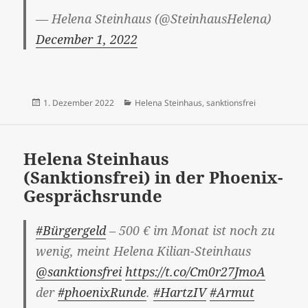
— Helena Steinhaus (@SteinhausHelena)
December 1, 2022
Veröffentlicht
Kategorien
1. Dezember 2022
Helena Steinhaus
,
sanktionsfrei
am
Helena Steinhaus
(Sanktionsfrei) in der Phoenix-
Gesprächsrunde
#Bürgergeld
– 500 € im Monat ist noch zu
wenig, meint Helena Kilian-Steinhaus
@sanktionsfrei
https://t.co/Cm0r27JmoA
der
#phoenixRunde
.
#HartzIV
#Armut