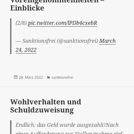
Einblicke
(2/8)
pic.twitter.com/lPDb4cxebR
— Sanktionsfrei (@sanktionsfrei)
March
24, 2022
Veröffentlicht
Kategorien
28. März 2022
sanktionsfrei
am
Wohlverhalten und
Schuldzuweisung
Endlich: das Geld wurde ausgezahlt!Nach
einer Aufforderung zur Stellungnahme rief