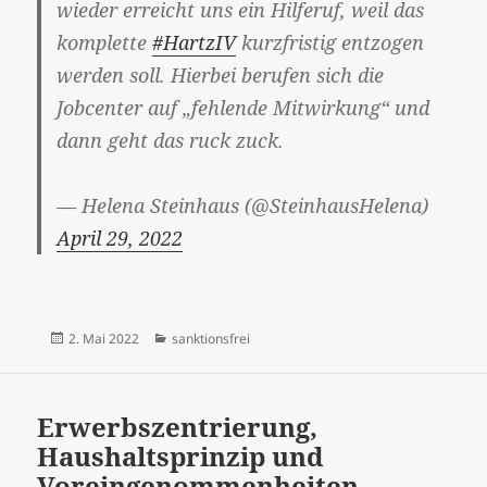
wieder erreicht uns ein Hilferuf, weil das
komplette
#HartzIV
kurzfristig entzogen
werden soll. Hierbei berufen sich die
Jobcenter auf „fehlende Mitwirkung“ und
dann geht das ruck zuck.
— Helena Steinhaus (@SteinhausHelena)
April 29, 2022
Veröffentlicht
Kategorien
2. Mai 2022
sanktionsfrei
am
Erwerbszentrierung,
Haushaltsprinzip und
Voreingenommenheiten –