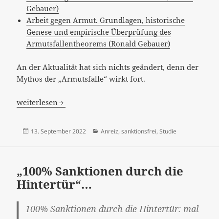
Gebauer)
Arbeit gegen Armut. Grundlagen, historische
Genese und empirische Überprüfung des
Armutsfallentheorems (Ronald Gebauer)
An der Aktualität hat sich nichts geändert, denn der
Mythos der „Armutsfalle“ wirkt fort.
„Hartz Plus – Unsere Studie über die Auswirkungen von
weiterlesen
Veröffentlicht
Kategorien
13. September 2022
Anreiz
,
sanktionsfrei
,
Studie
am
„100% Sanktionen durch die
Hintertür“…
100% Sanktionen durch die Hintertür: mal