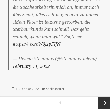
die Sachbearbeiterin mich an, immer noch
überzeugt, alles richtig gemacht zu haben:
„Mein Vater ist letztens gestorben, die
Sterbeurkunde kam schnell. Das geht
schnell, wenn man will.“ Sagte sie.
https://t.co/cW9jzpFIJN
— Helena Steinhaus (@SteinhausHelena)
February 11, 2022
Veröffentlicht
Kategorien
11. Februar 2022
sanktionsfrei
am
Seitennummerierung
SEITE
1
der