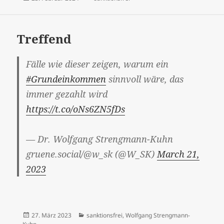
am
Treffend
Fälle wie dieser zeigen, warum ein
#Grundeinkommen
sinnvoll wäre, das
immer gezahlt wird
https://t.co/oNs6ZN5fDs
— Dr. Wolfgang Strengmann-Kuhn
gruene.social/@w_sk (@W_SK)
March 21,
2023
Veröffentlicht
Kategorien
27. März 2023
sanktionsfrei
,
Wolfgang Strengmann-
am