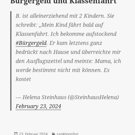
Bürgergeld und Klassenfahrt
B. ist alleinerziehend mit 2 Kindern. Sie
schreibt: „Mein Kind fährt bald auf
Klassenfahrt. Ich bekomme aufstockend
#Bürgergeld
. Er kam letztens ganz
bedrückt nach Hause und überreichte mir
den Ausflugszettel und meinte: Mama, ich
werde bestimmt nicht mit können. Es
kostet
— Helena Steinhaus (@SteinhausHelena)
February 23, 2024
Veröffentlicht
Kategorien
23. Februar 2024
sanktionsfrei