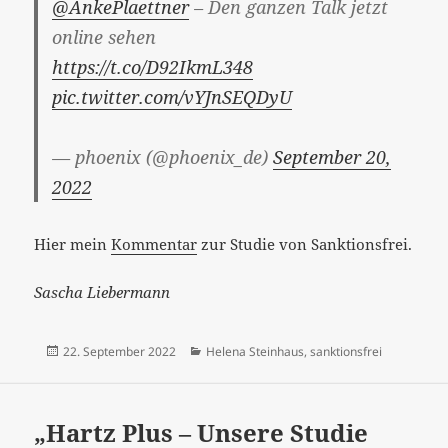
@AnkePlaettner
– Den ganzen Talk jetzt
online sehen
https://t.co/D92IkmL348
pic.twitter.com/vYJnSEQDyU
— phoenix (@phoenix_de)
September 20,
2022
Hier mein
Kommentar
zur Studie von Sanktionsfrei.
Sascha Liebermann
Veröffentlicht
Kategorien
22. September 2022
Helena Steinhaus
,
sanktionsfrei
am
„Hartz Plus – Unsere Studie