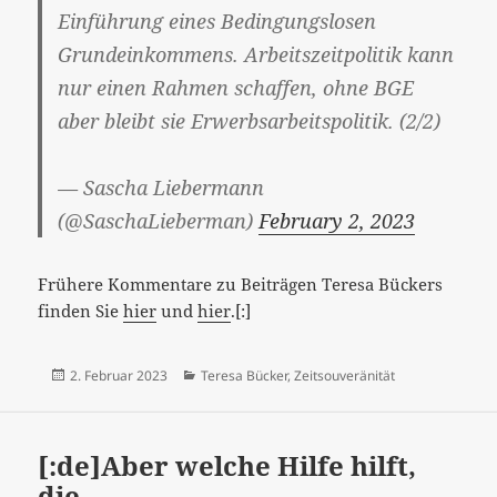
Einführung eines Bedingungslosen
Grundeinkommens. Arbeitszeitpolitik kann
nur einen Rahmen schaffen, ohne BGE
aber bleibt sie Erwerbsarbeitspolitik. (2/2)
— Sascha Liebermann
(@SaschaLieberman)
February 2, 2023
Frühere Kommentare zu Beiträgen Teresa Bückers
finden Sie
hier
und
hier
.[:]
Veröffentlicht
Kategorien
2. Februar 2023
Teresa Bücker
,
Zeitsouveränität
am
[:de]Aber welche Hilfe hilft,
die