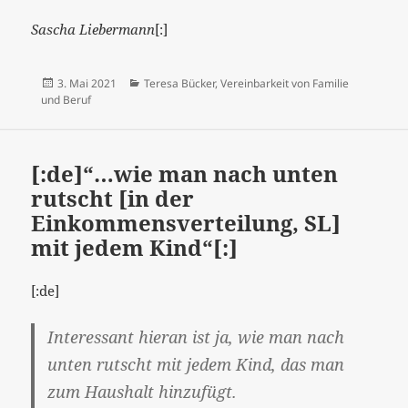
Sascha Liebermann
[:]
Veröffentlicht
Kategorien
3. Mai 2021
Teresa Bücker
,
Vereinbarkeit von Familie
am
und Beruf
[:de]“…wie man nach unten
rutscht [in der
Einkommensverteilung, SL]
mit jedem Kind“[:]
[:de]
Interessant hieran ist ja, wie man nach
unten rutscht mit jedem Kind, das man
zum Haushalt hinzufügt.