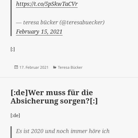
https://t.co/5pSkwTaCVr
— teresa bücker (@teresabuecker)
February 15, 2021
[:]
Veröffentlicht
Kategorien
17. Februar 2021
Teresa Bücker
am
[:de]Wer muss für die
Absicherung sorgen?[:]
[:de]
Es ist 2020 und noch immer höre ich