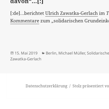
davon“…[:]
[:de]…berichtet
Ulrich Zawatka-Gerlach
im
T
Kommentare
zum „solidarischen Grundeink
Veröffentlicht
Kategorien
15. Mai 2019
Berlin
,
Michael Müller
,
Solidarisc
am
Zawatka-Gerlach
Datenschutzerklärung
Stolz präsentiert 