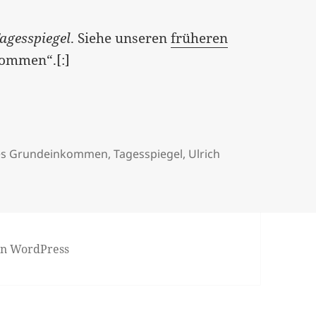
agesspiegel
. Siehe unseren
früheren
ommen“.[:]
hes Grundeinkommen
,
Tagesspiegel
,
Ulrich
von WordPress