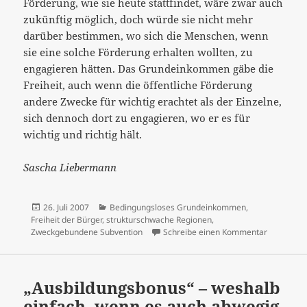
Förderung, wie sie heute stattfindet, wäre zwar auch
zukünftig möglich, doch würde sie nicht mehr
darüber bestimmen, wo sich die Menschen, wenn
sie eine solche Förderung erhalten wollten, zu
engagieren hätten. Das Grundeinkommen gäbe die
Freiheit, auch wenn die öffentliche Förderung
andere Zwecke für wichtig erachtet als der Einzelne,
sich dennoch dort zu engagieren, wo er es für
wichtig und richtig hält.
Sascha Liebermann
Veröffentlicht
Kategorien
26. Juli 2007
Bedingungsloses Grundeinkommen
,
am
Freiheit der Bürger
,
strukturschwache Regionen
,
zu Strukt
Zweckgebundene Subvention
Schreibe einen Kommentar
„Ausbildungsbonus“ – weshalb
einfach, wenn es auch abwegig