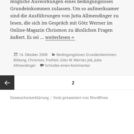
mögliche Auswirkungen eines bedingungsloses
Grundeinkommen zulassen. Um so aufmerksamer
sind die Ausführungen von Jutta Allmendinger zu
lesen, die sich im Gespräch mit Götz Werner im
Online-Magazin Chrismon zu ähnlichen Fragen
Die
äußert. Es sei …
weiterlesen
Soziologin
spricht
Veröffentlicht
Kategorien
14. Oktober 2008
Bedingungsloses Grundeinkommen
,
über
am
Bildung
,
Chrismon
,
Freiheit
,
Götz W. Werner
,
Job
,
Jutta
das
zu Die Soziologin spricht 
Allmendinger
Schreibe einen Kommentar
Leben
Seitennummerierung
–
SEITE
2
der
und
Beiträge
verwechselt
Vorherige
Datenschutzerklärung
Stolz präsentiert von WordPress
es
mit
Seite
Statistik