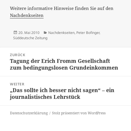
Weitere informative Hinweise finden Sie auf den
Nachdenkseiten
Veröffentlicht
Kategorien
20. Mai 2010
Nachdenkseiten
,
Peter Bofinger
,
am
Süddeutsche Zeitung
Beitrags-
ZURÜCK
Navigation
Tagung der Erich Fromm Gesellschaft
Vorheriger
zum bedingungslosen Grundeinkommen
Beitrag:
WEITER
„Das sollte ich besser nicht sagen“ – ein
Nächster
journalistisches Lehrstück
Beitrag:
Datenschutzerklärung
Stolz präsentiert von WordPress