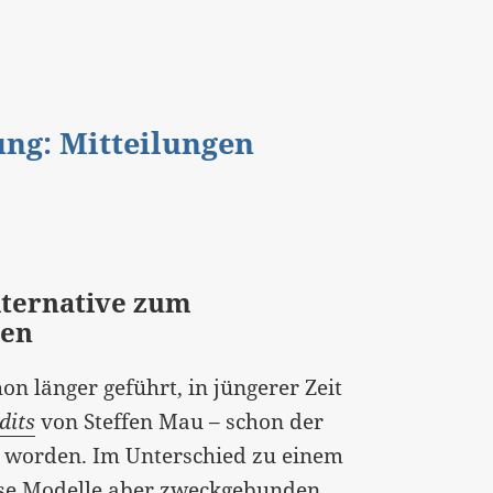
gung: Mitteilungen
lternative zum
men
n länger geführt, in jüngerer Zeit
dits
von Steffen Mau – schon der
bt worden. Im Unterschied zu einem
se Modelle aber zweckgebunden,