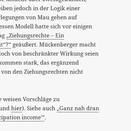
iben jedoch in der Logik einer
erlegungen von Mau gehen auf
ssen Modell hatte sich vor einigen
rag
„Ziehungsrechte – Ein
it“?“
geäußert. Mückenberger macht
edoch von beschränkter Wirkung seien
nkommen stark, das ergänzend
 von den Ziehungsrechten nicht
e weisen Vorschläge zu
und
hier
). Siehe auch
„Ganz nah dran
cipation income'“
.