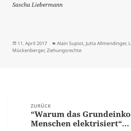
Sascha Liebermann
Veröffentlicht
Kategorien
11. April 2017
Alain Supiot
,
Jutta Allmendinger
,
L
am
Mückenberger
,
Ziehungsrechte
Beitrags-
Navigation
ZURÜCK
“Warum das Grundeinko
Vorheriger
Menschen elektrisiert“…
Beitrag: