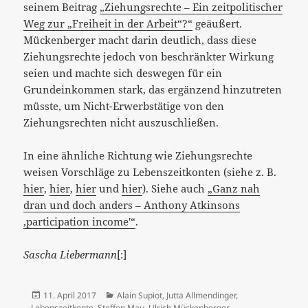
seinem Beitrag
„Ziehungsrechte – Ein zeitpolitischer
Weg zur „Freiheit in der Arbeit“?“
geäußert.
Mückenberger macht darin deutlich, dass diese
Ziehungsrechte jedoch von beschränkter Wirkung
seien und machte sich deswegen für ein
Grundeinkommen stark, das ergänzend hinzutreten
müsste, um Nicht-Erwerbstätige von den
Ziehungsrechten nicht auszuschließen.
In eine ähnliche Richtung wie Ziehungsrechte
weisen Vorschläge zu Lebenszeitkonten (siehe z. B.
hier
,
hier
,
hier
und
hier
). Siehe auch
„Ganz nah
dran und doch anders – Anthony Atkinsons
‚participation income'“
.
Sascha Liebermann
[:]
Veröffentlicht
Kategorien
11. April 2017
Alain Supiot
,
Jutta Allmendinger
,
am
Lebenszeitkonto
,
Steffen Mau
,
Ulrich Mückenberger
,