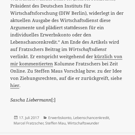
Präsident des Deutschen Instituts für
Wirtschaftsforschung (DIW Berlin), widerlegt in der
aktuellen Ausgabe des Wirtschaftsdienst diese
Argumente und plädiert stattdessen für ein
individuelles Erwerbskonto oder den
Lebenschancenkredit.“ Am Ende des Artikels wird
auf Fratzschers Beitrag im
Wirtschaftsdienst
verlinkt. Er entspricht weitgehend der
kürzlich von
mir kommentierten
Kolumne Fratzschers bei Zeit
Online. Zu Steffen Maus Vorschlag bzw. zu der Idee
von Ziehungsrechten, auf die er zurückgreift, siehe
hier
.
Sascha Liebermann
[:]
Veröffentlicht
Kategorien
17. Juli 2017
Erwerbskonto
,
Lebenschancenkredit
,
am
Marcel Fratzscher
,
Steffen Mau
,
Wirtschaftswunder