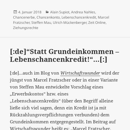
Veröffentlicht
Kategorien
4. Januar 2018
Alain Supiot
,
Andrea Nahles
,
am
Chancenerbe
,
Chancenkonto
,
Lebenschancenkredit
,
Marcel
Fratzscher
,
Steffen Mau
,
Ulrich Mückenberger
,
Zeit Online
,
Ziehungsrechte
[:de]“Statt Grundeinkommen –
Lebenschancenkredit!“…[:]
[:de]…auch im Blog von
Wirtschaftswunder
wird der
jüngst von Marcel Fratzscher oder in einer Variante
von Steffen Mau entwickelte Vorschlag eines
„Erwerbskontos“ bzw. eines
„Lebenschancenkredits“ (über den Begriff alleine
ließe sich viel sagen, denn ein Kredit ist ja mit
Rückzahlungsverpflichtungen verbunden) dem
Grundeinkommen entgegengestellt. Im Beitrag auf
Wirtschaftswunder heißt es: „Marcel Fratzscher,