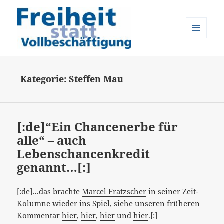
MENÜ
UND
Freiheit statt Vollbeschäftigung
WIDGETS
Kategorie:
Steffen Mau
[:de]“Ein Chancenerbe für
alle“ – auch
Lebenschancenkredit
genannt…[:]
[:de]…das brachte
Marcel Fratzscher
in seiner Zeit-
Kolumne wieder ins Spiel, siehe unseren früheren
Kommentar
hier
,
hier
,
hier
und
hier
.[:]