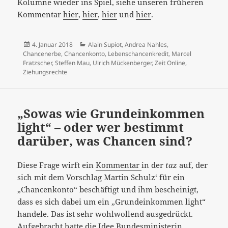
Kolumne wieder ins Spiel, siehe unseren früheren
Kommentar
hier
,
hier
,
hier
und
hier
.
Veröffentlicht
Kategorien
4. Januar 2018
Alain Supiot
,
Andrea Nahles
,
am
Chancenerbe
,
Chancenkonto
,
Lebenschancenkredit
,
Marcel
Fratzscher
,
Steffen Mau
,
Ulrich Mückenberger
,
Zeit Online
,
Ziehungsrechte
„Sowas wie Grundeinkommen
light“ – oder wer bestimmt
darüber, was Chancen sind?
Diese Frage wirft ein
Kommentar
in der
taz
auf, der
sich mit dem Vorschlag Martin Schulz‘ für ein
„Chancenkonto“ beschäftigt und ihm bescheinigt,
dass es sich dabei um ein „Grundeinkommen light“
handele. Das ist sehr wohlwollend ausgedrückt.
Aufgebracht hatte die Idee
Bundesministerin