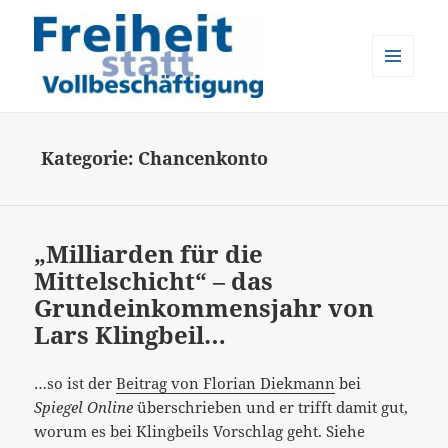
MENÜ
UND
Freiheit statt Vollbeschäftigung
WIDGETS
Kategorie:
Chancenkonto
„Milliarden für die
Mittelschicht“ – das
Grundeinkommensjahr von
Lars Klingbeil…
…so ist der
Beitrag von Florian Diekmann
bei
Spiegel Online
überschrieben und er trifft damit gut,
worum es bei Klingbeils Vorschlag geht. Siehe