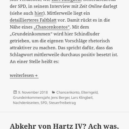
der SPD, in seinem Interview mit
Zeit Online
darlegt
(siehe auch
hier
). Mittlerweile liegt ein
detaillierteres Faltblatt
vor. Damit rückt es in die
Nähe eines
„Chancenkontos“
. Mit dem
„Grundeinkommen“ wird hier Schindluder
getrieben, um die eigenen Vorschläge rhetorisch
attraktiver zu machen. Das spricht dafür, dass das
Schlagwort mittlerweile durchaus positiv besetzt ist.
An einer Stelle heißt es:
„Zwölf Jahre arbeiten, ein Jahr frei“ – ein erneuter Enter
weiterlesen
Veröffentlicht
Kategorien
9. November 2018
Chancenkonto
,
Elterngeld
,
am
Grundeinkommensjahr
,
Jens Berger
,
Lars Klingbeil
,
Nachdenkseiten
,
SPD
,
Steuerfreibetrag
Abkehr von Hartz IV? Ach was,