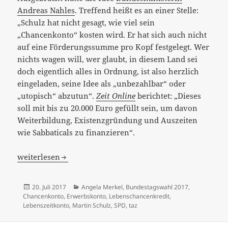
Andreas Nahles
. Treffend heißt es an einer Stelle:
„Schulz hat nicht gesagt, wie viel sein
„Chancenkonto“ kosten wird. Er hat sich auch nicht
auf eine Förderungssumme pro Kopf festgelegt. Wer
nichts wagen will, wer glaubt, in diesem Land sei
doch eigentlich alles in Ordnung, ist also herzlich
eingeladen, seine Idee als „unbezahlbar“ oder
„utopisch“ abzutun“.
Zeit Online
berichtet: „Dieses
soll mit bis zu 20.000 Euro gefüllt sein, um davon
Weiterbildung, Existenzgründung und Auszeiten
wie Sabbaticals zu finanzieren“.
„Sowas wie Grundeinkommen light“ – oder wer bestimmt
weiterlesen
Veröffentlicht
Kategorien
20. Juli 2017
Angela Merkel
,
Bundestagswahl 2017
,
am
Chancenkonto
,
Erwerbskonto
,
Lebenschancenkredit
,
Lebenszeitkonto
,
Martin Schulz
,
SPD
,
taz