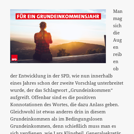
Man
mag
sich
die
Aug
en
reib
en
ob
der Entwicklung in der SPD, wie nun innerhalb
eines Jahres schon der zweite Vorschlag unterbreitet
wurde, der das Schlagwort „Grundeinkommen“
aufgreift. Offenbar sind es die positiven
Konnotationen des Wortes, die dazu Anlass geben.
Gleichwohl ist etwas anderes drin in diesem
Grundeinkommen als im Bedingungslosen
Grundeinkommen, denn schießlich muss man es
sich verdienen, wie
Lars Klingbeil
, Generalsekretär