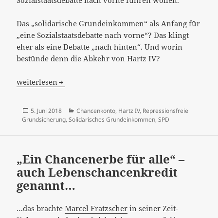
Sozialstaatsdebatte nach vorne führen wollen.“
Das „solidarische Grundeinkommen“ als Anfang für
„eine Sozialstaatsdebatte nach vorne“? Das klingt
eher als eine Debatte „nach hinten“. Und worin
bestünde denn die Abkehr von Hartz IV?
Abkehr von Hartz IV? Ach was, schon wieder…
weiterlesen
Veröffentlicht
Kategorien
5. Juni 2018
Chancenkonto
,
Hartz IV
,
Repressionsfreie
am
Grundsicherung
,
Solidarisches Grundeinkommen
,
SPD
„Ein Chancenerbe für alle“ –
auch Lebenschancenkredit
genannt…
…das brachte
Marcel Fratzscher
in seiner Zeit-