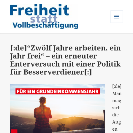
MENÜ
UND
Freiheit statt Vollbeschäftigung
WIDGETS
[:de]“Zwölf Jahre arbeiten, ein
Jahr frei“ – ein erneuter
Enterversuch mit einer Politik
für Besserverdiener[:]
[:de]
Man
mag
sich
die
Aug
en