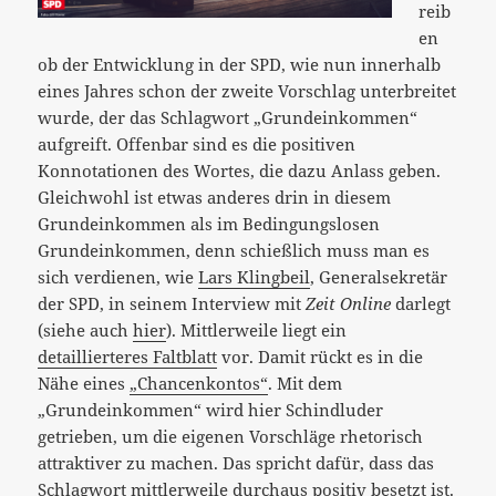
reib
en
ob der Entwicklung in der SPD, wie nun innerhalb
eines Jahres schon der zweite Vorschlag unterbreitet
wurde, der das Schlagwort „Grundeinkommen“
aufgreift. Offenbar sind es die positiven
Konnotationen des Wortes, die dazu Anlass geben.
Gleichwohl ist etwas anderes drin in diesem
Grundeinkommen als im Bedingungslosen
Grundeinkommen, denn schießlich muss man es
sich verdienen, wie
Lars Klingbeil
, Generalsekretär
der SPD, in seinem Interview mit
Zeit Online
darlegt
(siehe auch
hier
). Mittlerweile liegt ein
detaillierteres Faltblatt
vor. Damit rückt es in die
Nähe eines
„Chancenkontos“
. Mit dem
„Grundeinkommen“ wird hier Schindluder
getrieben, um die eigenen Vorschläge rhetorisch
attraktiver zu machen. Das spricht dafür, dass das
Schlagwort mittlerweile durchaus positiv besetzt ist.