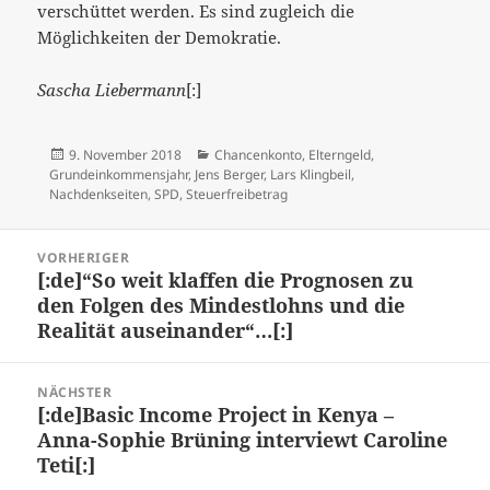
verschüttet werden. Es sind zugleich die
Möglichkeiten der Demokratie.
Sascha Liebermann
[:]
Veröffentlicht
Kategorien
9. November 2018
Chancenkonto
,
Elterngeld
,
am
Grundeinkommensjahr
,
Jens Berger
,
Lars Klingbeil
,
Nachdenkseiten
,
SPD
,
Steuerfreibetrag
Beitragsnavigation
VORHERIGER
[:de]“So weit klaffen die Prognosen zu
Vorheriger
den Folgen des Mindestlohns und die
Beitrag:
Realität auseinander“…[:]
NÄCHSTER
[:de]Basic Income Project in Kenya –
Nächster
Anna-Sophie Brüning interviewt Caroline
Beitrag:
Teti[:]