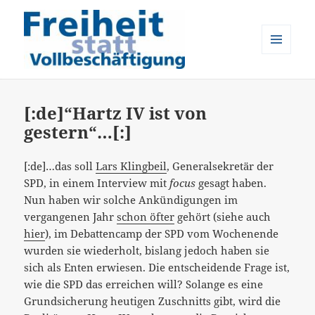
MENÜ
UND
Freiheit statt Vollbeschäftigung
WIDGETS
[:de]“Hartz IV ist von
gestern“…[:]
[:de]…das soll
Lars Klingbeil
, Generalsekretär der
SPD, in einem Interview mit
focus
gesagt haben.
Nun haben wir solche Ankündigungen im
vergangenen Jahr
schon öfter
gehört (siehe auch
hier
), im Debattencamp der SPD vom Wochenende
wurden sie wiederholt, bislang jedoch haben sie
sich als Enten erwiesen. Die entscheidende Frage ist,
wie die SPD das erreichen will? Solange es eine
Grundsicherung heutigen Zuschnitts gibt, wird die