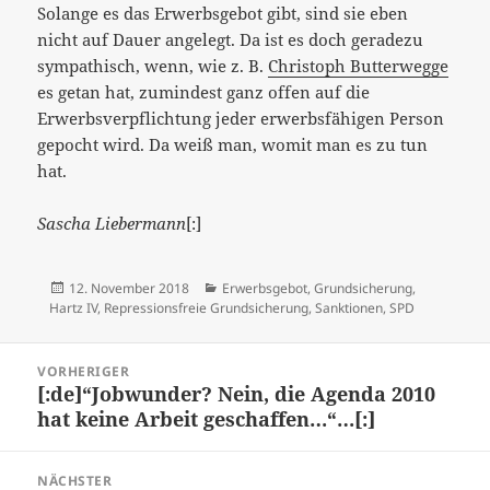
Solange es das Erwerbsgebot gibt, sind sie eben
nicht auf Dauer angelegt. Da ist es doch geradezu
sympathisch, wenn, wie z. B.
Christoph Butterwegge
es getan hat, zumindest ganz offen auf die
Erwerbsverpflichtung jeder erwerbsfähigen Person
gepocht wird. Da weiß man, womit man es zu tun
hat.
Sascha Liebermann
[:]
Veröffentlicht
Kategorien
12. November 2018
Erwerbsgebot
,
Grundsicherung
,
am
Hartz IV
,
Repressionsfreie Grundsicherung
,
Sanktionen
,
SPD
Beitragsnavigation
VORHERIGER
[:de]“Jobwunder? Nein, die Agenda 2010
Vorheriger
hat keine Arbeit geschaffen…“…[:]
Beitrag:
NÄCHSTER