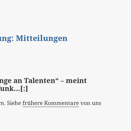
gung: Mitteilungen
ge an Talenten“ – meint
funk…[:]
m. Siehe
frühere Kommentare
von uns