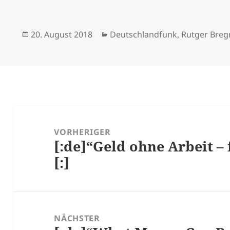
Veröffentlicht
Kategorien
20. August 2018
Deutschlandfunk
,
Rutger Bre
am
Beitragsnavigation
VORHERIGER
[:de]“Geld ohne Arbeit –
Vorheriger
[:]
Beitrag:
NÄCHSTER