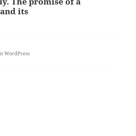
y. The promise of a
and its
von WordPress