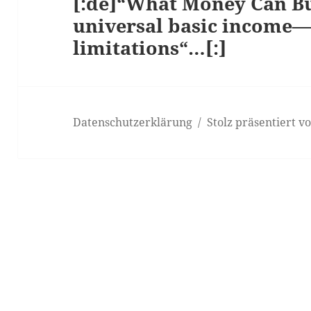
[:de]“What Money Can Bu
Nächster
universal basic income—
Beitrag:
limitations“…[:]
Datenschutzerklärung
Stolz präsentiert 