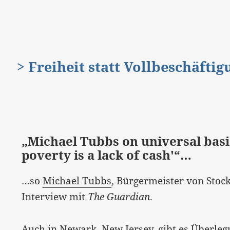
> Freiheit statt Vollbeschäfti
„Michael Tubbs on universal basi
poverty is a lack of cash'“…
…so
Michael Tubbs
, Bürgermeister von Stock
Interview mit
The Guardian
.
Auch in
Newark
, New Jersey, gibt es Überle