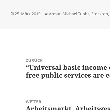
Veröffentlicht
Kategorien
25. März 2019
Armut
,
Michael Tubbs
,
Stockton
am
Beitrags-
Navigation
ZURÜCK
“Universal basic income o
Vorheriger
free public services are 
Beitrag:
WEITER
Arbeitsmarkt, Arbeitsges
Nächster