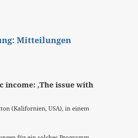
gung: Mitteilungen
c income: ‚The issue with
ton (Kalifornien, USA), in einem
gungen für ein solches Programm,