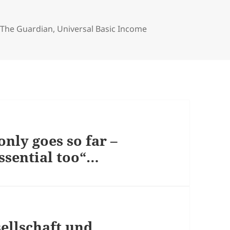
,
The Guardian
,
Universal Basic Income
nly goes so far –
essential too“…
ellschaft und