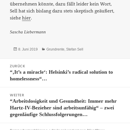
übernehmen könnte, dazu fällt leider kein Wort,
Sell hat sich bislang dazu stets skeptisch geäußert,
siehe
hier
.
Sascha Liebermann
Veröffentlicht
Kategorien
8. Juni 2019
Grundrente
,
Stefan Sell
am
Beitrags-
ZURÜCK
Navigation
“‚It’s a miracle‘: Helsinki’s radical solution to
Vorheriger
homelessness“…
Beitrag:
WEITER
“Arbeitslosigkeit und Gesundheit: Immer mehr
Nächster
Hartz-IV-Bezieher sind arbeitsunfähig“ – zwei
Beitrag:
gegenläufige Schlussfolgerungen…