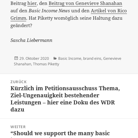
Beitrag
hier
, den
Beitrag von Genevieve Shanahan
auf den
Basic Income News
und den
Artikel von Rico
Grimm
. Hat Piketty womöglich seine Haltung dazu
geändert?
Sascha Liebermann
Veröffentlicht
Kategorien
29. Oktober 2020
Basic Income
,
brand eins
,
Genevieve
am
Shanahan
,
Thomas Piketty
Beitrags-
ZURÜCK
Navigation
Kürzlich im Petitionsausschuss Thema,
Vorheriger
Ziel-Ungenauigkeit bestehender
Beitrag:
Leistungen – hier eine Doku des WDR
dazu
WEITER
“Should we support the many basic
Nächster