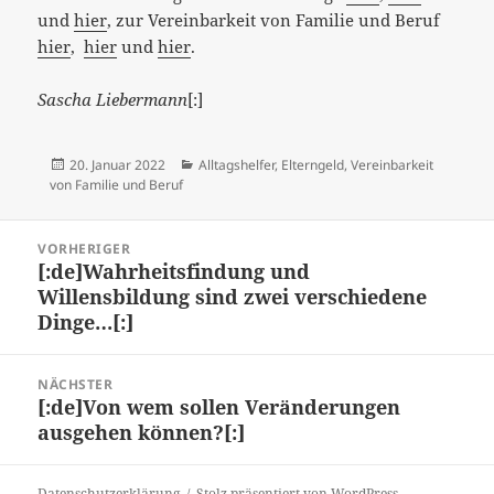
und
hier
, zur Vereinbarkeit von Familie und Beruf
hier
,
hier
und
hier
.
Sascha Liebermann
[:]
Veröffentlicht
Kategorien
20. Januar 2022
Alltagshelfer
,
Elterngeld
,
Vereinbarkeit
am
von Familie und Beruf
Beitragsnavigation
VORHERIGER
[:de]Wahrheitsfindung und
Vorheriger
Willensbildung sind zwei verschiedene
Beitrag:
Dinge…[:]
NÄCHSTER
[:de]Von wem sollen Veränderungen
Nächster
ausgehen können?[:]
Beitrag:
Datenschutzerklärung
Stolz präsentiert von WordPress