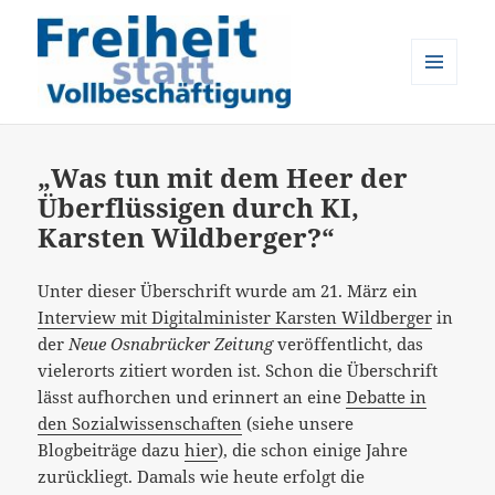
MENÜ
UND
Freiheit statt Vollbeschäftigung
WIDGETS
„Was tun mit dem Heer der
Überflüssigen durch KI,
Karsten Wildberger?“
Unter dieser Überschrift wurde am 21. März ein
Interview mit Digitalminister Karsten Wildberger
in
der
Neue Osnabrücker Zeitung
veröffentlicht, das
vielerorts zitiert worden ist. Schon die Überschrift
lässt aufhorchen und erinnert an eine
Debatte in
den Sozialwissenschaften
(siehe unsere
Blogbeiträge dazu
hier
), die schon einige Jahre
zurückliegt. Damals wie heute erfolgt die