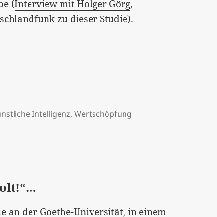
be (
Interview mit Holger Görg
,
schlandfunk zu dieser Studie).
en…
nstliche Intelligenz
,
Wertschöpfung
holt!“…
gie an der Goethe-Universität, in einem