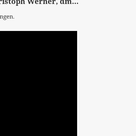
hristoph Werner, dm…
ngen.