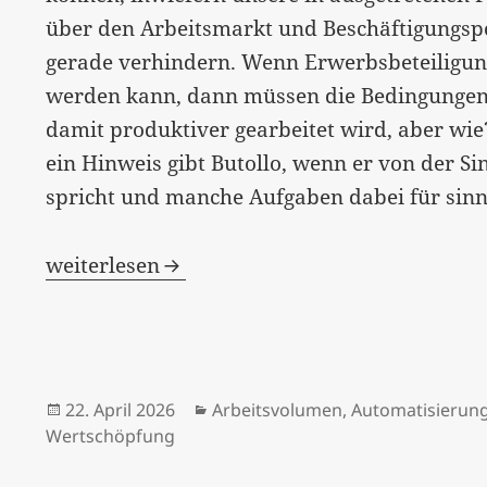
über den Arbeitsmarkt und Beschäftigungsp
gerade verhindern. Wenn Erwerbsbeteiligung
werden kann, dann müssen die Bedingungen 
damit produktiver gearbeitet wird, aber wie
ein Hinweis gibt Butollo, wenn er von der Si
spricht und manche Aufgaben dabei für sinn
„Das ist nun wirklich weit hergeholt!“…
weiterlesen
Veröffentlicht
Kategorien
22. April 2026
Arbeitsvolumen
,
Automatisierun
am
Wertschöpfung