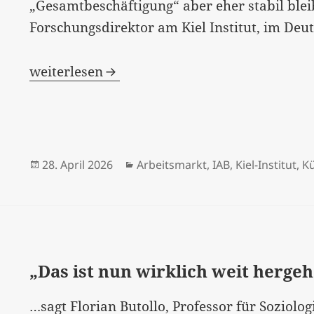
„Gesamtbeschäftigung“ aber eher stabil blei
Forschungsdirektor am Kiel Institut, im Deut
Ja, nein, vielleicht, aber sicher in zehn Jahr
weiterlesen
Veröffentlicht
Kategorien
28. April 2026
Arbeitsmarkt
,
IAB
,
Kiel-Institut
,
Kü
am
„Das ist nun wirklich weit herge
…sagt
Florian Butollo
, Professor für Soziolo