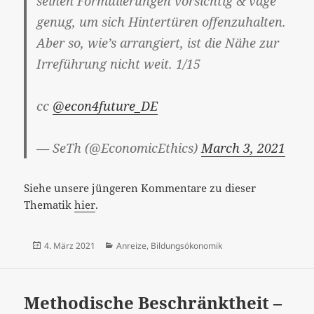
seinen Formulierungen vorsichtig & vage
genug, um sich Hintertüren offenzuhalten.
Aber so, wie’s arrangiert, ist die Nähe zur
Irreführung nicht weit. 1/15
cc
@econ4future_DE
— SeTh (@EconomicEthics)
March 3, 2021
Siehe unsere jüngeren Kommentare zu dieser
Thematik
hier
.
Veröffentlicht
Kategorien
4. März 2021
Anreize
,
Bildungsökonomik
am
Methodische Beschränktheit –