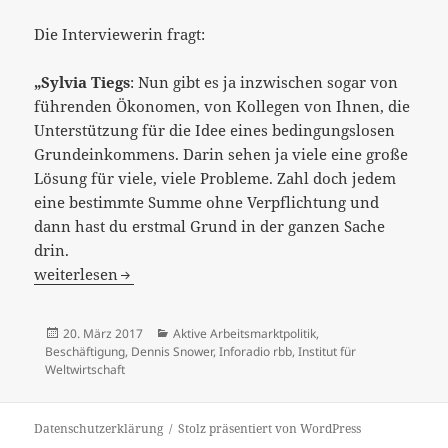
Die Interviewerin fragt:
„Sylvia Tiegs
: Nun gibt es ja inzwischen sogar von
führenden Ökonomen, von Kollegen von Ihnen, die
Unterstützung für die Idee eines bedingungslosen
Grundeinkommens. Darin sehen ja viele eine große
Lösung für viele, viele Probleme. Zahl doch jedem
eine bestimmte Summe ohne Verpflichtung und
dann hast du erstmal Grund in der ganzen Sache
drin.
[:de]“Denn so ein Grundeinkommen ist nicht anders als ei
weiterlesen
Veröffentlicht
Kategorien
20. März 2017
Aktive Arbeitsmarktpolitik
,
am
Beschäftigung
,
Dennis Snower
,
Inforadio rbb
,
Institut für
Weltwirtschaft
Datenschutzerklärung
Stolz präsentiert von WordPress