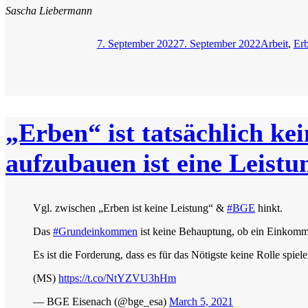
Sascha Liebermann
Veröffentlicht
Kategorien
7. September 2022
7. September 2022
Arbeit
,
Er
am
„Erben“ ist tatsächlich ke
aufzubauen ist eine Leistu
Vgl. zwischen „Erben ist keine Leistung“ &
#BGE
hinkt.
Das
#Grundeinkommen
ist keine Behauptung, ob ein Einkommen
Es ist die Forderung, dass es für das Nötigste keine Rolle spie
(MS)
https://t.co/NtYZVU3hHm
— BGE Eisenach (@bge_esa)
March 5, 2021