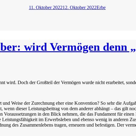
Veröffentlicht
Kategorien
11. Oktober 2022
12. Oktober 2022
Erbe
am
, aber: wird Vermögen denn 
lohnt wird. Doch der Großteil der Vermögen wurde nicht erarbeitet, sond
 Art und Weise der Zurechnung eher eine Konvention? So sehr die Aufga
, wenn dieser Leistungsbeitrag von dem anderer abhängt – das gilt no
en Voraussetzungen in den Blick nehmen, die das Fundament für einen 
e Leistungsfähigkeit im Erwerbsleben und ebenso wenig in anderen Zu
g des Zusammenlebens tragen, erneuern und befestigen. Der vermeintl