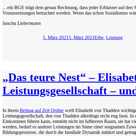
…ein BGE trägt dem genau Rechnung, dass jeder Erblasser auf den Schu
Voraussetzungen betrachtet werden. Wenn das schon Sozialismus wäre, 
Sascha Liebermann
Veröffentlicht
Kategorien
5. März 2021
5. März 2021
Erbe
,
Leistung
am
„Das teure Nest“ – Elisab
Leistungsgesellschaft – un
In ihrem
Beitrag auf
Zeit Online
wirft Elisabeth von Thadden wichtige
Leistungsgesellschaft, den von Thadden allerdings recht eng fasst. 
Einkommen führen kann, entsteht nicht im luftleeren Raum, sie hat 
werden, bedarf es anderer Leistungen im Sinne einer sorgsamen Zuwe
Bildungsprozesse, die durch die familiale Dynamik initiiert und getr