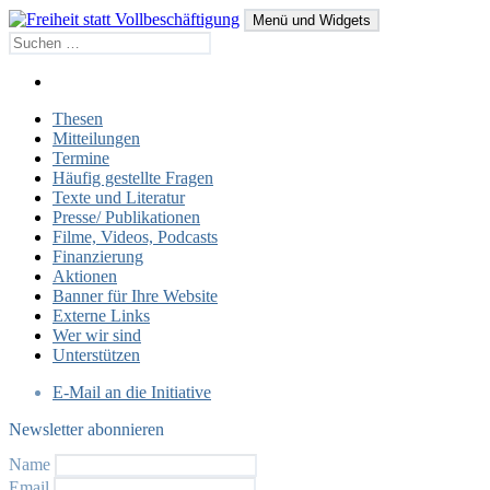
Zum
Menü und Widgets
Inhalt
Suche
springen
Freiheit statt Vollbeschäftigung
Ein bedingungsloses Grundeinkommen für alle Bürger
nach:
Netz
bGE
Thesen
folgen
Mitteilungen
Termine
Häufig gestellte Fragen
Texte und Literatur
Presse/ Publikationen
Filme, Videos, Podcasts
Finanzierung
Aktionen
Banner für Ihre Website
Externe Links
Wer wir sind
Unterstützen
E-Mail an die Initiative
Newsletter abonnieren
Name
Email