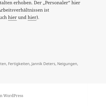
alten erhoben. Der „Personaler“ hier
rbeitsverhältnissen ist
auch
hier
und
hier
).
kommen gestritten wird“,…
iten
,
Fertigkeiten
,
Jannik Deters
,
Neigungen
,
von WordPress