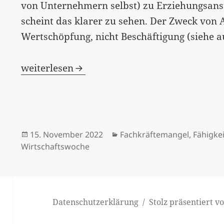
von Unternehmern selbst) zu Erziehungsanst
scheint das klarer zu sehen. Der Zweck von A
Wertschöpfung, nicht Beschäftigung (siehe 
„Warum so leidenschaftlich übers Grundein
weiterlesen
Veröffentlicht
Kategorien
15. November 2022
Fachkräftemangel
,
Fähigke
am
Wirtschaftswoche
Datenschutzerklärung
Stolz präsentiert 